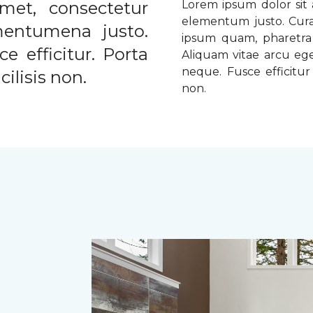
met, consectetur
Lorem ipsum dolor sit a
elementum justo. Curabi
ementumena justo.
ipsum quam, pharetra u
e efficitur. Porta
Aliquam vitae arcu ege
neque. Fusce efficitur 
ilisis non.
non.