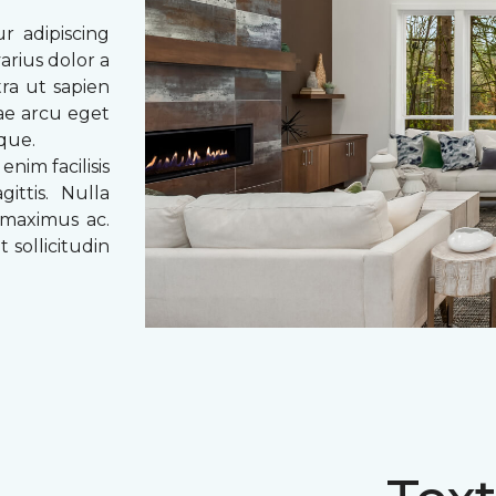
r adipiscing
arius dolor a
tra ut sapien
tae arcu eget
eque.
enim facilisis
ittis. Nulla
 maximus ac.
 sollicitudin