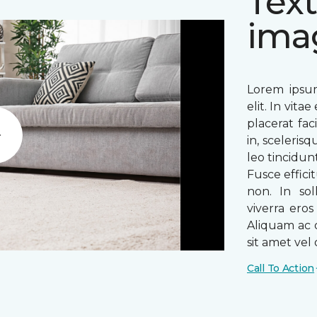
Text
ima
Lorem ipsum
elit. In vit
placerat fac
in, sceleris
Play
leo tincidun
Fusce efficit
non. In sol
viverra ero
Aliquam ac o
sit amet vel o
Call To Action